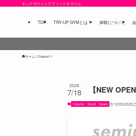
キックボクシングフィットネスジム
TOP
TRY-UP GYMとは？
体験について
ホーム
Column
2026
【NEW OP
7/18
Column
Event
News
12/05/2025