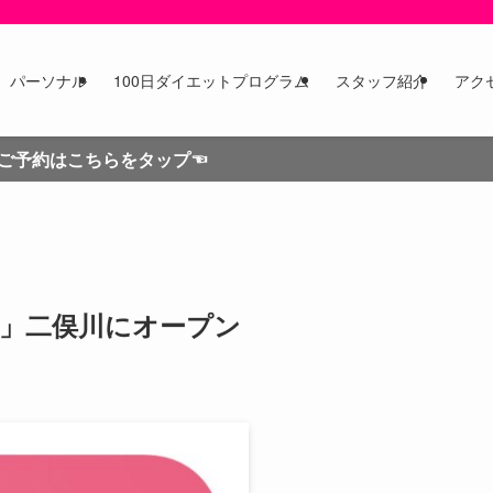
パーソナル
100日ダイエットプログラム
スタッフ紹介
アク
らをタップ☜
K3」二俣川にオープン