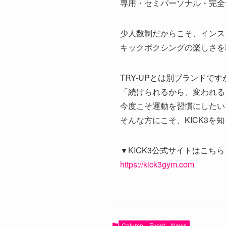
専用・セミパーソナル・完全
少人数制だからこそ、インス
キックボクシングの楽しさを
TRY-UPとは別ブランドです
「続けられるから、変われる
今度こそ運動を習慣にしたい
そんな方にこそ、KICK3を
▼KICK3公式サイトはこちら
https://kick3gym.com
Column
Event
News